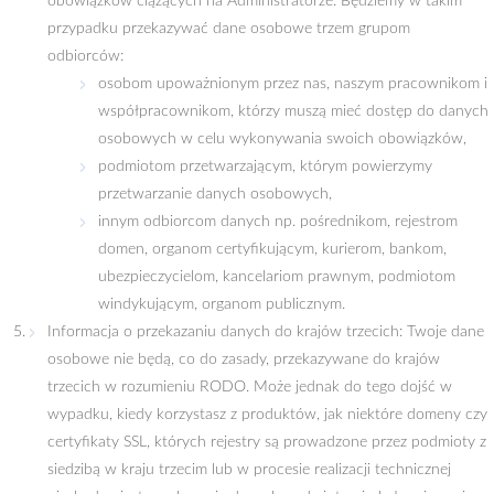
obowiązków ciążących na Administratorze. Będziemy w takim
przypadku przekazywać dane osobowe trzem grupom
odbiorców:
osobom upoważnionym przez nas, naszym pracownikom i
współpracownikom, którzy muszą mieć dostęp do danych
osobowych w celu wykonywania swoich obowiązków,
podmiotom przetwarzającym, którym powierzymy
przetwarzanie danych osobowych,
innym odbiorcom danych np. pośrednikom, rejestrom
domen, organom certyfikującym, kurierom, bankom,
ubezpieczycielom, kancelariom prawnym, podmiotom
windykującym, organom publicznym.
Informacja o przekazaniu danych do krajów trzecich: Twoje dane
osobowe nie będą, co do zasady, przekazywane do krajów
trzecich w rozumieniu RODO. Może jednak do tego dojść w
wypadku, kiedy korzystasz z produktów, jak niektóre domeny czy
certyfikaty SSL, których rejestry są prowadzone przez podmioty z
siedzibą w kraju trzecim lub w procesie realizacji technicznej