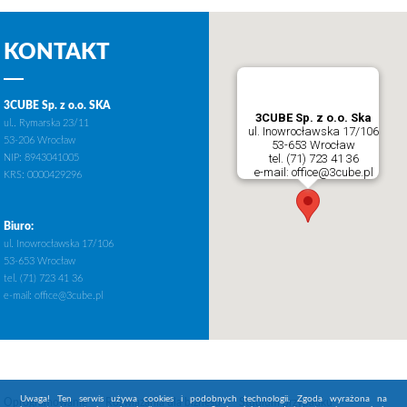
KONTAKT
3CUBE Sp. z o.o. SKA
3CUBE Sp. z o.o. Ska
ul.. Rymarska 23/11
ul. Inowrocławska 17/106
53-206 Wrocław
53-653 Wrocław
tel. (71) 723 41 36
NIP: 8943041005
e-mail: office@3cube.pl
KRS: 0000429296
Biuro:
ul. Inowrocławska 17/106
53-653 Wrocław
tel. (71) 723 41 36
e-mail:
office@3cube.pl
Uwaga! Ten serwis używa cookies i podobnych technologii. Zgoda wyrażona na
Oprogramowanie
Rozwiązania dla biznesu
Studium przypadku