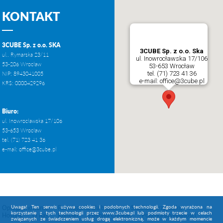
KONTAKT
3CUBE Sp. z o.o. SKA
3CUBE Sp. z o.o. Ska
ul.. Rymarska 23/11
ul. Inowrocławska 17/106
53-206 Wrocław
53-653 Wrocław
tel. (71) 723 41 36
NIP: 8943041005
e-mail: office@3cube.pl
KRS: 0000429296
Biuro:
ul. Inowrocławska 17/106
53-653 Wrocław
tel. (71) 723 41 36
e-mail:
office@3cube.pl
Uwaga! Ten serwis używa cookies i podobnych technologii. Zgoda wyrażona na
Oprogramowanie
Rozwiązania dla biznesu
Studium przypadku
korzystanie z tych technologii przez www.3cube.pl lub podmioty trzecie w celach
Hosting
O nas
Kontakt
Polityka Cookies
Polityka prywatności
związanych ze świadczeniem usług drogą elektroniczną, może w każdym momencie