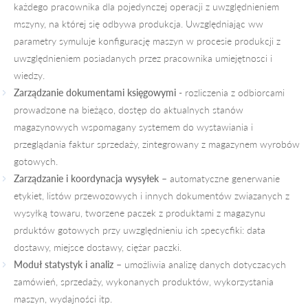
każdego pracownika dla pojedynczej operacji z uwzględnieniem
mszyny, na której się odbywa produkcja. Uwzględniając ww
parametry symuluje konfigurację maszyn w procesie produkcji z
uwzględnieniem posiadanych przez pracownika umiejętnosci i
wiedzy.
Zarządzanie dokumentami księgowymi
- rozliczenia z odbiorcami
prowadzone na bieżąco, dostęp do aktualnych stanów
magazynowych wspomagany systemem do wystawiania i
przeglądania faktur sprzedaży, zintegrowany z magazynem wyrobów
gotowych.
Zarządzanie i koordynacja wysyłek
– automatyczne generwanie
etykiet, listów przewozowych i innych dokumentów zwiazanych z
wysyłką towaru, tworzene paczek z produktami z magazynu
prduktów gotowych przy uwzględnieniu ich specycfiki: data
dostawy, miejsce dostawy, ciężar paczki.
Moduł statystyk i analiz
– umożliwia analizę danych dotyczacych
zamówień, sprzedaży, wykonanych produktów, wykorzystania
maszyn, wydajności itp.