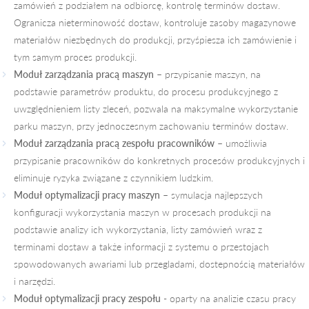
zamówień z podziałem na odbiorcę, kontrolę terminów dostaw.
Ogranicza nieterminowość dostaw, kontroluje zasoby magazynowe
materiałów niezbędnych do produkcji, przyśpiesza ich zamówienie i
tym samym proces produkcji.
Moduł zarządzania pracą maszyn
– przypisanie maszyn, na
podstawie parametrów produktu, do procesu produkcyjnego z
uwzględnieniem listy zleceń, pozwala na maksymalne wykorzystanie
parku maszyn, przy jednoczesnym zachowaniu terminów dostaw.
Moduł zarządzania pracą zespołu pracowników
– umożliwia
przypisanie pracowników do konkretnych procesów produkcyjnych i
eliminuje ryzyka związane z czynnikiem ludzkim.
Moduł optymalizacji pracy maszyn
– symulacja najlepszych
konfiguracji wykorzystania maszyn w procesach produkcji na
podstawie analizy ich wykorzystania, listy zamówień wraz z
terminami dostaw a także informacji z systemu o przestojach
spowodowanych awariami lub przegladami, dostepnością materiałów
i narzędzi.
Moduł optymalizacji pracy zespołu
- oparty na analizie czasu pracy