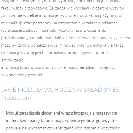
związane z dystrybucją oraz przygotowuje dokumentacje: etykiety,
faktury, listy przewozowe. Zarządza wielkościami i ciężarem wysyłek.
Archiwizuje wszelkie informacje związane z dystrybucją. Ogranicza i
minimalizuje czas potrzebny na rozpatrzenie w zakresie reklamacji
wynikającej z jakości materiału. Pozwala na przypisanie do
produkowanego detalu materiałów z konkretnych dostaw, dzięki czemu
możemy szybko odnaleźć i wyeliminować wadliwe materiały a także
reklamacji wynikających z procesów produkcyjnych poprzez
archiwizację
informacji który pracownik, na jakiej maszynie, jakimi narzędziami
wykonał dany produkt.
JAKIE MODUŁY WCHODZĄ W SKŁAD 3MES
Production?
Moduł zarządzania zleceniami wraz z integracją z magazynem
materiałów i narzędzi oraz magazynem wyrobów gotowych
–
pozwala na usystematyzowanie zamówień, zebranie wszystkich