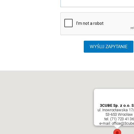
3CUBE Sp. z o.o. 
ul. Inowrocławska 17
53-653 Wrocław
tel. (71) 723 41 36
e-mail: office@3cube