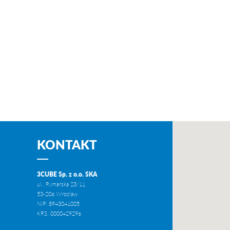
KONTAKT
3CUBE Sp. z o.o. SKA
ul.. Rymarska 23/11
53-206 Wrocław
NIP: 8943041005
KRS: 0000429296