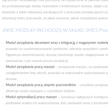
Ogranicza i minimalizuje czas potrzebny na rozpatrzenie w zakresie rekla
do produkowanego detalu materiałów z konkretnych dostaw, dzięki c
materiały a także reklamacji wynikających z procesów produkcyjnych po
informacji który pracownik, na jakiej maszynie, jakimi narzędziami wyko
JAKIE MODUŁY WCHODZĄ W SKŁAD 3MES Produ
Moduł zarządzania zleceniami wraz z integracją z magazynem mate
pozwala na usystematyzowanie zamówień, zebranie wszystkich zamów
Ogranicza nieterminowość dostaw, kontroluje zasoby magazynowe mat
zamówienie i tym samym proces produkcji.
Moduł zarządzania pracą maszyn
– przypisanie maszyn, na podstawi
uwzględnieniem listy zleceń, pozwala na maksymalne wykorzystanie
dostaw.
Moduł zarządzania pracą zespołu pracowników
– umożliwia przypis
eliminuje ryzyka związane z czynnikiem ludzkim.
Moduł optymalizacji pracy maszyn
– symulacja najlepszych konfigura
podstawie analizy ich wykorzystania, listy zamówień wraz z terminami