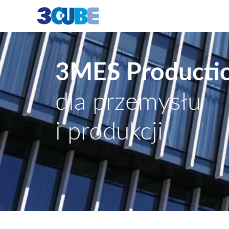
3MES Producti
dla przemysłu
i produkcji