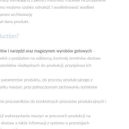
macji wynikającej z jakości materiału. Pozwala na przypisanie
zemu możemy szybko odnaleźć i wyeliminować wadliwe
przez archiwizację
nał dany produkt.
ction?
riałów i narzędzi oraz magazynem wyrobów gotowych
–
ień z podziałem na odbiorcę, kontrolę terminów dostaw.
eriałów niezbędnych do produkcji, przyśpiesza ich
e parametrów produktu, do procesu produkcyjnego z
 parku maszyn, przy jednoczesnym zachowaniu terminów
anie pracowników do konkretnych procesów produkcyjnych i
cji wykorzystania maszyn w procesach produkcji na
 dostaw a także informacji z systemu o przestojach