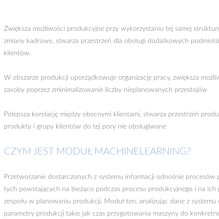
Zwiększa możliwości produkcyjne przy wykorzystaniu tej samej struktur
zmiany kadrowe, stwarza przestrzeń dla obsługi dodatkowych podmiot
klientów.
W obszarze produkcji uporządkowuje organizację pracy, zwiększa możli
zasoby poprzez zminimalizowanie liczby nieplanowanych przestojów
Polepsza korelację między obecnymi klientami, stwarza przestrzeń pro
produkty i grupy klientów do tej pory nie obsługiwane
CZYM JEST MODUŁ MACHINELEARNING?
Przetworzanie dostarczonych z systemu informacji odnośnie procesów p
tych powstających na bieżąco podczas procesu produkcyjnego i na ich
zespołu w planowaniu produkcji. Moduł ten, analizując dane z systemu
parametry produkcji takie jak czas przygotowania maszyny do konkretnej