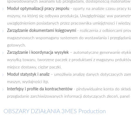
spowodowanych awariami lub przegladami, dostepnością materiałów i
Moduł optymalizacji pracy zespołu
- oparty na analizie czasu pracy 
mszyny, na której się odbywa produkcja. Uwzględniając ww parametry
uwzględnieniem posiadanych przez pracownika umiejętnosci i wiedzy
Zarządzanie dokumentami księgowymi
- rozliczenia z odbiorcami pr
magazynowych wspomagany systemem do wystawiania i przeglądania
gotowych.
Zarządzanie i koordynacja wysyłek
– automatyczne generwanie etyki
wysyłką towaru, tworzene paczek z produktami z magazynu prduktów 
miejsce dostawy, ciężar paczki.
Moduł statystyk i analiz
– umożliwia analizę danych dotyczacych za
maszyn, wydajności itp.
Interfejsy i profile da kontrachentów
- pindywidualne konta do skład
przegladanie zarchiwizowanych informacji dotyczących zleceń, panel
OBSZARY DZIAŁANIA 3MES Production