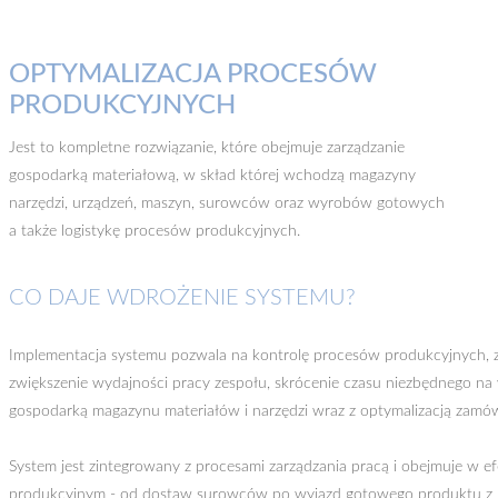
OPTYMALIZACJA PROCESÓW
PRODUKCYJNYCH
Jest to kompletne rozwiązanie, które obejmuje zarządzanie
gospodarką materiałową, w skład której wchodzą magazyny
narzędzi, urządzeń, maszyn, surowców oraz wyrobów gotowych
a także logistykę procesów produkcyjnych.
CO DAJE WDROŻENIE SYSTEMU?
Implementacja systemu pozwala na kontrolę procesów produkcyjnych,
zwiększenie wydajności pracy zespołu, skrócenie czasu niezbędnego n
gospodarką magazynu materiałów i narzędzi wraz z optymalizacją zamó
System jest zintegrowany z procesami zarządzania pracą i obejmuje w
produkcyjnym - od dostaw surowców po wyjazd gotowego produktu z