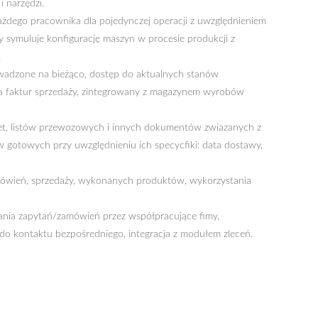
 narzędzi.
każdego pracownika dla pojedynczej operacji z uwzględnieniem
 symuluje konfigurację maszyn w procesie produkcji z
.
owadzone na bieżąco, dostęp do aktualnych stanów
 faktur sprzedaży, zintegrowany z magazynem wyrobów
et, listów przewozowych i innych dokumentów zwiazanych z
gotowych przy uwzględnieniu ich specycfiki: data dostawy,
mówień, sprzedaży, wykonanych produktów, wykorzystania
ania zapytań/zamówień przez współpracujące fimy,
 do kontaktu bezpośredniego, integracja z modułem zleceń.